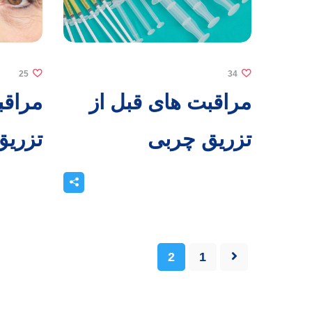
25
34
مراقبت های قبل از
مراقب
تزریق چربی
تزریق
2
1