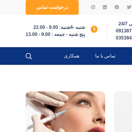
درخواست تماس
24/
شنبه -4شنبه: 9.00 - 22.00
091387
پنج شنبه - جمعه : 9.00 - 13.00
035384
تماس با ما
همکاری