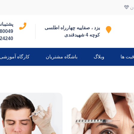
ان
پشتیبانی 7
یزد ، صفاییه چهارراه اطلسی
80049
کوچه 4 شهیدقندی
24240
قبت ها
وبلاگ
باشگاه مشتریان
کارگاه آموزشی