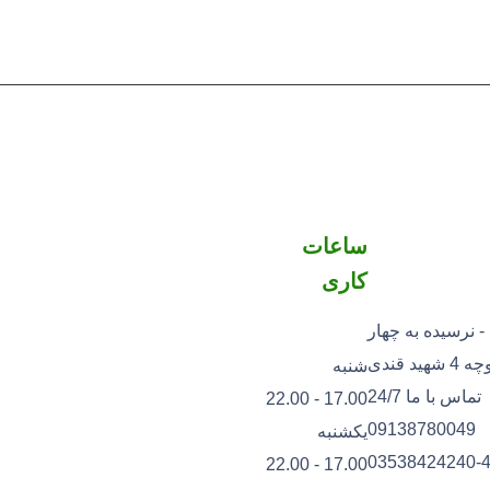
ساعات
کاری
- نرسیده به چهار
د قندی
شنبه
تماس با ما 24/7
17.00 - 22.00
09138780049
یکشنبه
03538424240-
17.00 - 22.00